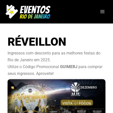
Ir
para
o
conteúdo
RÉVEILLON
Ingressos com desconto para as melhores festas do
Rio de Janeiro em 2025.
Utilize o Código Promocional
GUIMERJ
para comprar
seus ingressos. Aproveite!
DEZEMBRO