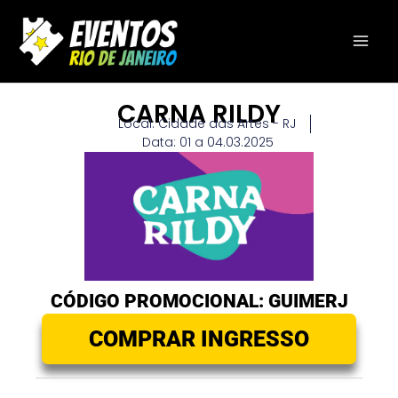
Ir
para
o
conteúdo
CARNA RILDY
Local: Cidade das Artes - RJ
Data: 01 a 04.03.2025
CÓDIGO PROMOCIONAL: GUIMERJ
COMPRAR INGRESSO